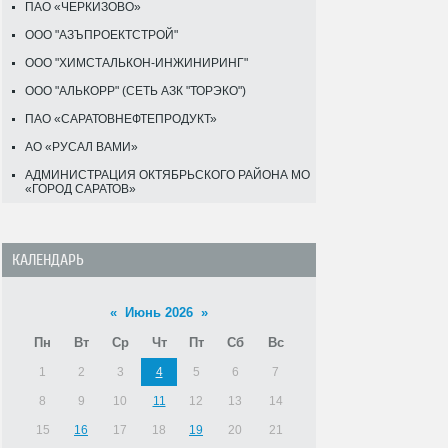
ПАО «ЧЕРКИЗОВО»
ООО "АЗЪПРОЕКТСТРОЙ"
ООО "ХИМСТАЛЬКОН-ИНЖИНИРИНГ"
ООО "АЛЬКОРР" (СЕТЬ АЗК "ТОРЭКО")
ПАО «САРАТОВНЕФТЕПРОДУКТ»
АО «РУСАЛ ВАМИ»
АДМИНИСТРАЦИЯ ОКТЯБРЬСКОГО РАЙОНА МО
«ГОРОД САРАТОВ»
КАЛЕНДАРЬ
«
Июнь 2026
»
Пн
Вт
Ср
Чт
Пт
Сб
Вс
1
2
3
4
5
6
7
8
9
10
11
12
13
14
15
16
17
18
19
20
21