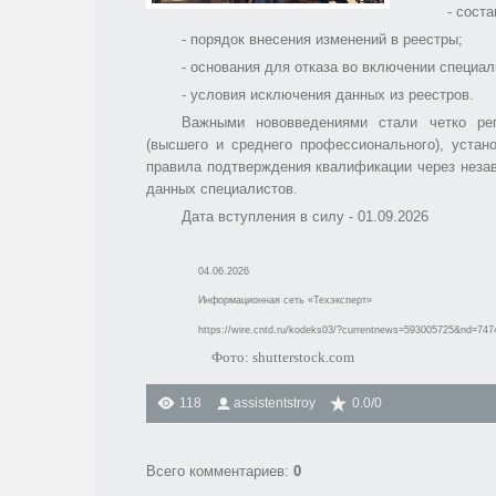
- сост
- порядок внесения изменений в реестры;
- основания для отказа во включении специал
- условия исключения данных из реестров.
Важными нововведениями стали четко рег
(высшего и среднего профессионального), устан
правила подтверждения квалификации через незав
данных специалистов.
Дата вступления в силу - 01.09.2026
04.06.2026
Информационная сеть «Техэксперт»
https://wire.cntd.ru/kodeks03/?currentnews=593005725&nd=74
Фото: shutterstock.com
118
assistentstroy
0.0
/
0
Всего комментариев
:
0